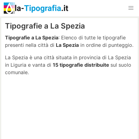
Tipografie a La Spezia
Tipografie a La Spezia
: Elenco di tutte le tipografie
presenti nella città di
La Spezia
in ordine di punteggio.
La Spezia è una città situata in provincia di La Spezia
in Liguria e vanta di
15 tipografie distribuite
sul suolo
comunale.