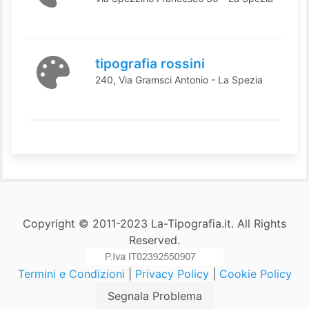
tipografia rossini
240, Via Gramsci Antonio - La Spezia
Copyright © 2011-2023 La-Tipografia.it. All Rights
Reserved.
Termini e Condizioni
|
Privacy Policy
|
Cookie Policy
Segnala Problema