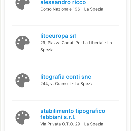
alessandro ricco
Corso Nazionale 196 - La Spezia
litoeuropa srl
29, Piazza Caduti Per La Liberta' - La
Spezia
litografia conti snc
244, v. Gramsci - La Spezia
stabilimento tipografico
fabbiani s.r.l.
Via Privata O.T.O. 29 - La Spezia