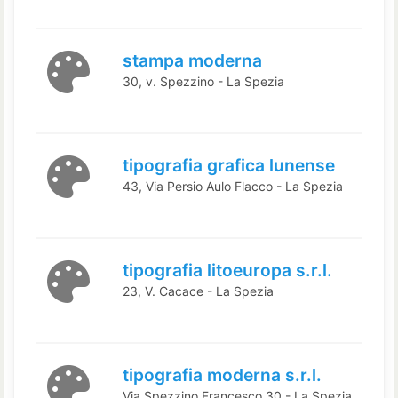
stampa moderna
30, v. Spezzino - La Spezia
tipografia grafica lunense
43, Via Persio Aulo Flacco - La Spezia
tipografia litoeuropa s.r.l.
23, V. Cacace - La Spezia
tipografia moderna s.r.l.
Via Spezzino Francesco 30 - La Spezia